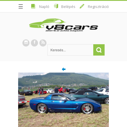
☰
Napló
Belépés
Regisztráció