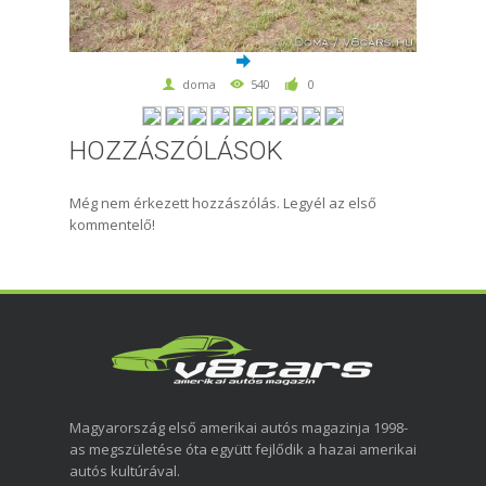
doma
540
0
HOZZÁSZÓLÁSOK
Még nem érkezett hozzászólás. Legyél az első
kommentelő!
Magyarország első amerikai autós magazinja 1998-
as megszületése óta együtt fejlődik a hazai amerikai
autós kultúrával.