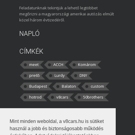
Feladatunknak tekintjük a lehető legtöbbet
megőrizni a magyarországi amerikai autózás elmúlt
közel három évtizedéről.
NAPLÓ
CÍMKÉK
meet
ACCH
Komárom
pre65
Lurdy
DNY
Budapest
Balaton
custom
hotrod
v8cars
50brothers
HOZZÁSZÓLÁSOK
Mint minden weboldal, a v8cars.hu is sütiket
kortisz:
Elszúrtam! Én csak két
használ a jobb és biztonságosabb működés
darabbaal számoltam. Nem tudtam, hogy fél autót,