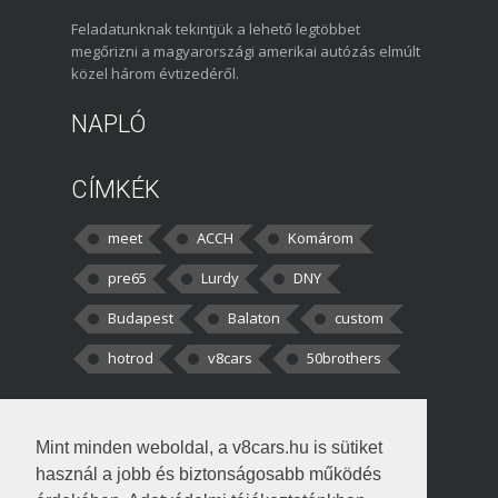
Feladatunknak tekintjük a lehető legtöbbet
megőrizni a magyarországi amerikai autózás elmúlt
közel három évtizedéről.
NAPLÓ
CÍMKÉK
meet
ACCH
Komárom
pre65
Lurdy
DNY
Budapest
Balaton
custom
hotrod
v8cars
50brothers
HOZZÁSZÓLÁSOK
Mint minden weboldal, a v8cars.hu is sütiket
kortisz:
Elszúrtam! Én csak két
használ a jobb és biztonságosabb működés
darabbaal számoltam. Nem tudtam, hogy fél autót,