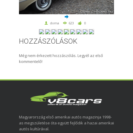
doma
623
0
HOZZÁSZÓLÁSOK
Még nem érkezett hozzászólás. Legyél az első
kommentelő!
Magyarország első amerikai autós magazinja 1998-
as megszületése óta együtt fejlődik a hazai amerikai
autós kultúrával.