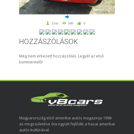
Zola
549
0
HOZZÁSZÓLÁSOK
Még nem érkezett hozzászólás. Legyél az első
kommentelő!
Magyarország első amerikai autós magazinja 1998-
as megszületése óta együtt fejlődik a hazai amerikai
autós kultúrával.