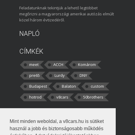
Feladatunknak tekintjük a lehető legtöbbet
megőrizni a magyarországi amerikai autózás elmúlt
közel három évtizedéről.
NAPLÓ
CÍMKÉK
meet
ACCH
Komárom
pre65
Lurdy
DNY
Budapest
Balaton
custom
hotrod
v8cars
50brothers
HOZZÁSZÓLÁSOK
Mint minden weboldal, a v8cars.hu is sütiket
kortisz:
Elszúrtam! Én csak két
használ a jobb és biztonságosabb működés
darabbaal számoltam. Nem tudtam, hogy fél autót,