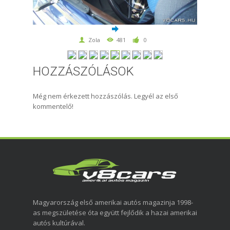
Zola
481
0
HOZZÁSZÓLÁSOK
Még nem érkezett hozzászólás. Legyél az első
kommentelő!
Magyarország első amerikai autós magazinja 1998-
as megszületése óta együtt fejlődik a hazai amerikai
autós kultúrával.