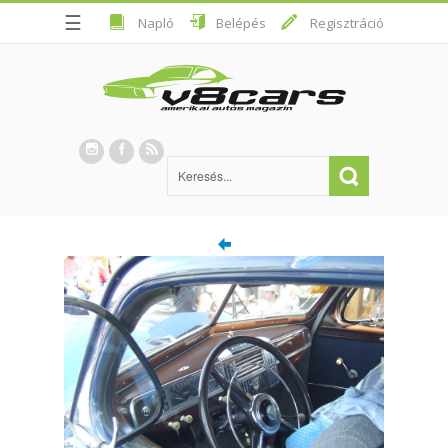
☰
Napló
Belépés
Regisztráció