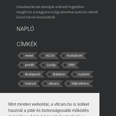
Feladatunknak tekintjük a lehető legtöbbet
megőrizni a magyarországi amerikai autózás elmúlt
közel három évtizedéről.
NAPLÓ
CÍMKÉK
meet
ACCH
Komárom
pre65
Lurdy
DNY
Budapest
Balaton
custom
hotrod
v8cars
50brothers
HOZZÁSZÓLÁSOK
Mint minden weboldal, a v8cars.hu is sütiket
kortisz:
Elszúrtam! Én csak két
használ a jobb és biztonságosabb működés
darabbaal számoltam. Nem tudtam, hogy fél autót,