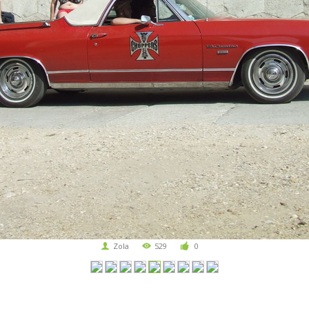
Zola
529
0