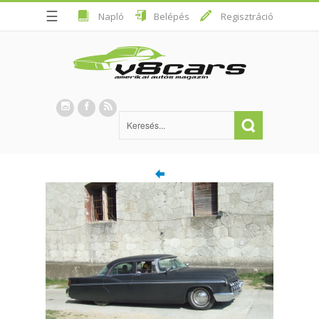
☰
Napló
Belépés
Regisztráció