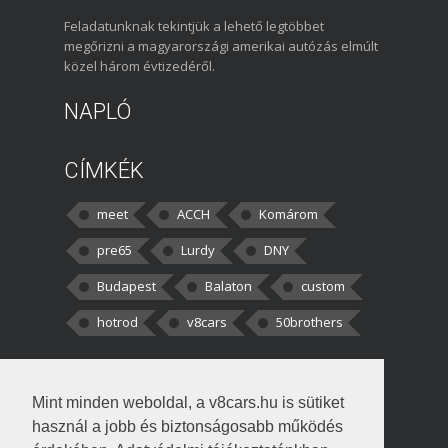
Feladatunknak tekintjük a lehető legtöbbet
megőrizni a magyarországi amerikai autózás elmúlt
közel három évtizedéről.
NAPLÓ
CÍMKÉK
meet
ACCH
Komárom
pre65
Lurdy
DNY
Budapest
Balaton
custom
hotrod
v8cars
50brothers
HOZZÁSZÓLÁSOK
Mint minden weboldal, a v8cars.hu is sütiket
kortisz:
Elszúrtam! Én csak két
használ a jobb és biztonságosabb működés
darabbaal számoltam. Nem tudtam, hogy fél autót,