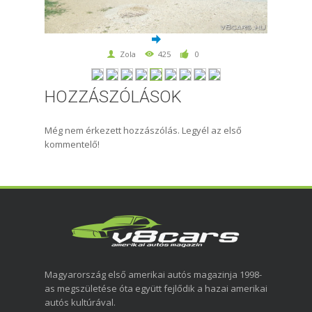
Zola
425
0
HOZZÁSZÓLÁSOK
Még nem érkezett hozzászólás. Legyél az első
kommentelő!
Magyarország első amerikai autós magazinja 1998-
as megszületése óta együtt fejlődik a hazai amerikai
autós kultúrával.