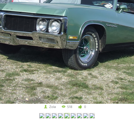
Zola
518
0