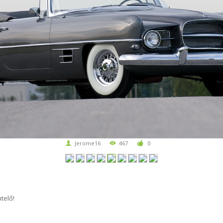
Jerome16
467
0
telő!