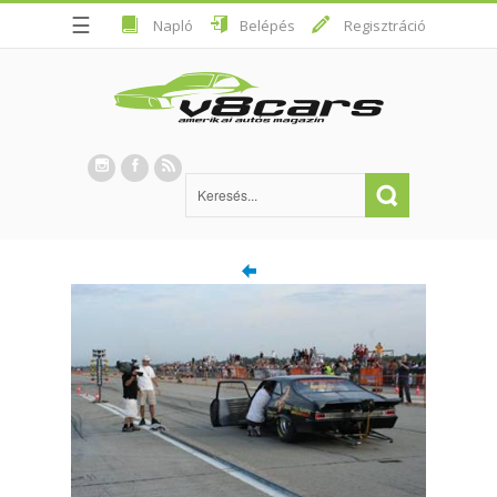
☰
Napló
Belépés
Regisztráció