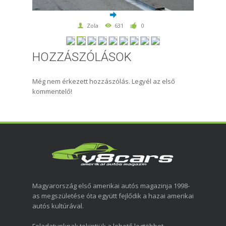
Zola
631
0
HOZZÁSZÓLÁSOK
Még nem érkezett hozzászólás. Legyél az első
kommentelő!
Magyarország első amerikai autós magazinja 1998-
as megszületése óta együtt fejlődik a hazai amerikai
autós kultúrával.
Feladatunknak tekintjük a lehető legtöbbet