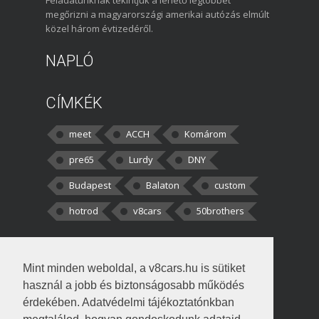
megőrizni a magyarországi amerikai autózás elmúlt
közel három évtizedéről.
NAPLÓ
CÍMKÉK
meet
ACCH
Komárom
pre65
Lurdy
DNY
Budapest
Balaton
custom
hotrod
v8cars
50brothers
HOZZÁSZÓLÁSOK
Mint minden weboldal, a v8cars.hu is sütiket
kortisz:
Elszúrtam! Én csak két
használ a jobb és biztonságosabb működés
darabbaal számoltam. Nem tudtam, hogy fél autót,
érdekében. Adatvédelmi tájékoztatónkban