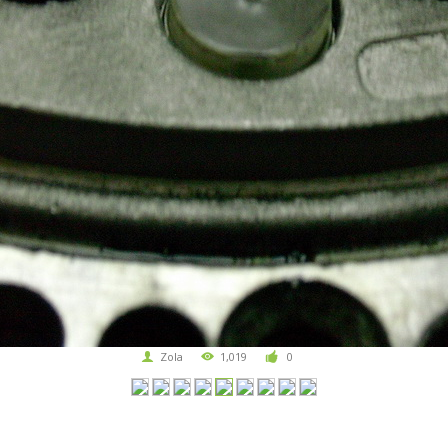
Zola
1,019
0