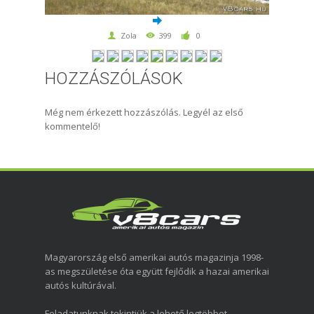
Zola
399
0
HOZZÁSZÓLÁSOK
Még nem érkezett hozzászólás. Legyél az első
kommentelő!
Magyarország első amerikai autós magazinja 1998-
as megszületése óta együtt fejlődik a hazai amerikai
autós kultúrával.
Feladatunknak tekintjük a lehető legtöbbet