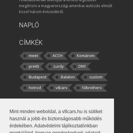
megőrizni a magyarországi amerikai autózás elmúlt
közel három évtizedéről.
NAPLÓ
CÍMKÉK
meet
ACCH
Komárom
pre65
Lurdy
DNY
Budapest
Balaton
custom
hotrod
v8cars
50brothers
HOZZÁSZÓLÁSOK
Mint minden weboldal, a v8cars.hu is sütiket
kortisz:
Elszúrtam! Én csak két
használ a jobb és biztonságosabb működés
darabbaal számoltam. Nem tudtam, hogy fél autót,
érdekében. Adatvédelmi tájékoztatónkban
megtalálod, hogyan gondoskodunk adataid