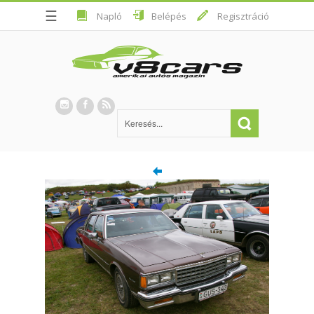
☰
Napló
Belépés
Regisztráció