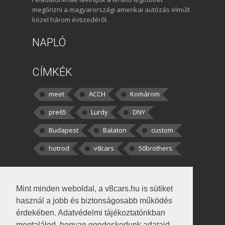
megőrizni a magyarországi amerikai autózás elmúlt
közel három évtizedéről.
NAPLÓ
CÍMKÉK
meet
ACCH
Komárom
pre65
Lurdy
DNY
Budapest
Balaton
custom
hotrod
v8cars
50brothers
HOZZÁSZÓLÁSOK
Mint minden weboldal, a v8cars.hu is sütiket
kortisz:
Elszúrtam! Én csak két
használ a jobb és biztonságosabb működés
darabbaal számoltam. Nem tudtam, hogy fél autót,
érdekében. Adatvédelmi tájékoztatónkban
megtalálod, hogyan gondoskodunk adataid