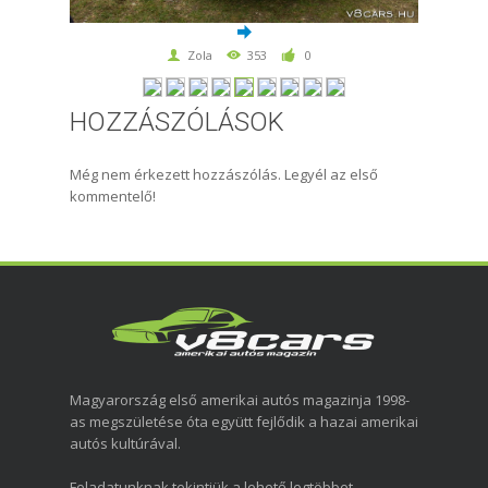
Zola
353
0
HOZZÁSZÓLÁSOK
Még nem érkezett hozzászólás. Legyél az első
kommentelő!
Magyarország első amerikai autós magazinja 1998-
as megszületése óta együtt fejlődik a hazai amerikai
autós kultúrával.
Feladatunknak tekintjük a lehető legtöbbet