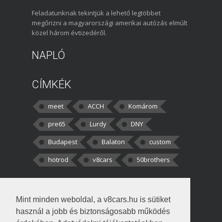
Feladatunknak tekintjük a lehető legtöbbet
megőrizni a magyarországi amerikai autózás elmúlt
közel három évtizedéről.
NAPLÓ
CÍMKÉK
meet
ACCH
Komárom
pre65
Lurdy
DNY
Budapest
Balaton
custom
hotrod
v8cars
50brothers
HOZZÁSZÓLÁSOK
Mint minden weboldal, a v8cars.hu is sütiket
kortisz:
Elszúrtam! Én csak két
használ a jobb és biztonságosabb működés
darabbaal számoltam. Nem tudtam, hogy fél autót,