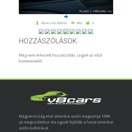
v8cars.hu Admin
494
0
HOZZÁSZÓLÁSOK
Még nem érkezett hozzászólás. Legyél az első
kommentelő!
Magyarország első amerikai autós magazinja 1998-
as megszületése óta együtt fejlődik a hazai amerikai
autós kultúrával.