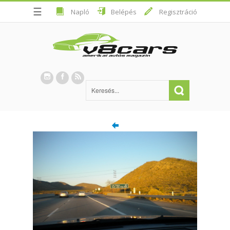
☰
Napló
Belépés
Regisztráció