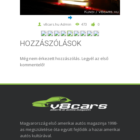
v8cars.hu Admin
473
0
HOZZÁSZÓLÁSOK
Még nem érkezett hozzászólás. Legyél az első
kommentelő!
Magyarország első amerikai autós magazinja 1998-
as megszületése óta együtt fejlődik a hazai amerikai
autós kultúrával.