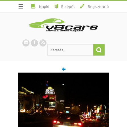
☰
Napló
Belépés
Regisztráció