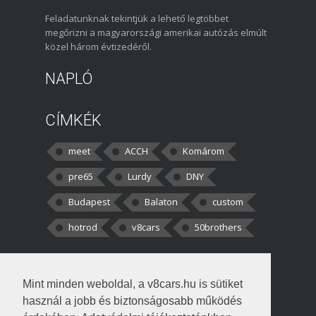
Feladatunknak tekintjük a lehető legtöbbet
megőrizni a magyarországi amerikai autózás elmúlt
közel három évtizedéről.
NAPLÓ
CÍMKÉK
meet
ACCH
Komárom
pre65
Lurdy
DNY
Budapest
Balaton
custom
hotrod
v8cars
50brothers
HOZZÁSZÓLÁSOK
Mint minden weboldal, a v8cars.hu is sütiket
kortisz:
Elszúrtam! Én csak két
használ a jobb és biztonságosabb működés
darabbaal számoltam. Nem tudtam, hogy fél autót,