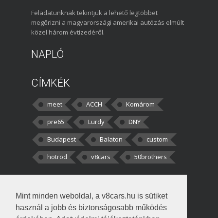
Feladatunknak tekintjük a lehető legtöbbet
megőrizni a magyarországi amerikai autózás elmúlt
közel három évtizedéről.
NAPLÓ
CÍMKÉK
meet
ACCH
Komárom
pre65
Lurdy
DNY
Budapest
Balaton
custom
hotrod
v8cars
50brothers
HOZZÁSZÓLÁSOK
Mint minden weboldal, a v8cars.hu is sütiket
kortisz:
Elszúrtam! Én csak két
használ a jobb és biztonságosabb működés
darabbaal számoltam. Nem tudtam, hogy fél autót,