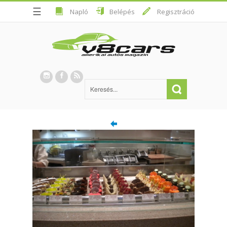
☰
Napló
Belépés
Regisztráció