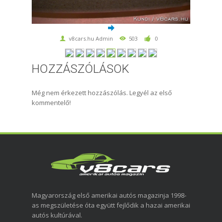
v8cars.hu Admin
503
0
HOZZÁSZÓLÁSOK
Még nem érkezett hozzászólás. Legyél az első
kommentelő!
Magyarország első amerikai autós magazinja 1998-
as megszületése óta együtt fejlődik a hazai amerikai
autós kultúrával.