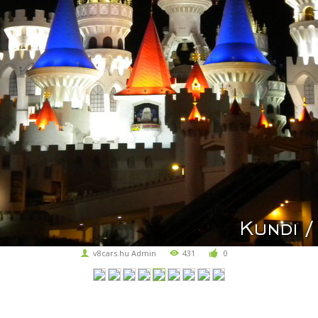
v8cars.hu Admin
431
0