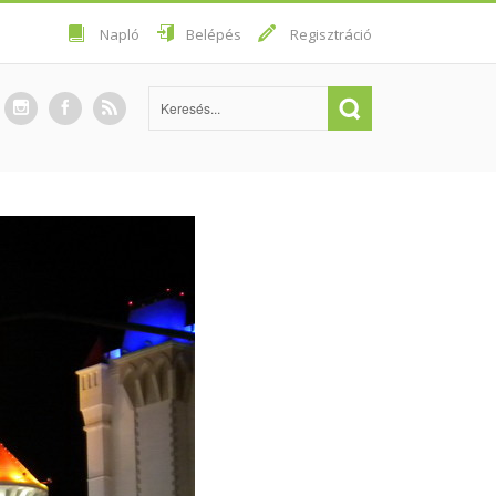
Napló
Belépés
Regisztráció