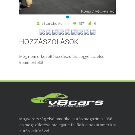
v8cars.hu Admin
457
0
HOZZÁSZÓLÁSOK
Még nem érkezett hozzászólás. Legyél az első
kommentelő!
Magyarország első amerikai autós magazinja 1998-
as megszületése óta együtt fejlődik a hazai amerikai
autós kultúrával.