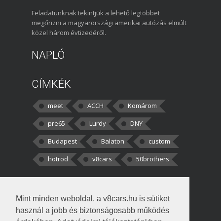
Feladatunknak tekintjük a lehető legtöbbet
megőrizni a magyarországi amerikai autózás elmúlt
közel három évtizedéről.
NAPLÓ
CÍMKÉK
meet
ACCH
Komárom
pre65
Lurdy
DNY
Budapest
Balaton
custom
hotrod
v8cars
50brothers
HOZZÁSZÓLÁSOK
Mint minden weboldal, a v8cars.hu is sütiket
kortisz:
Elszúrtam! Én csak két
használ a jobb és biztonságosabb működés
darabbaal számoltam. Nem tudtam, hogy fél autót,