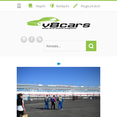
☰
Napló
Belépés
Regisztráció