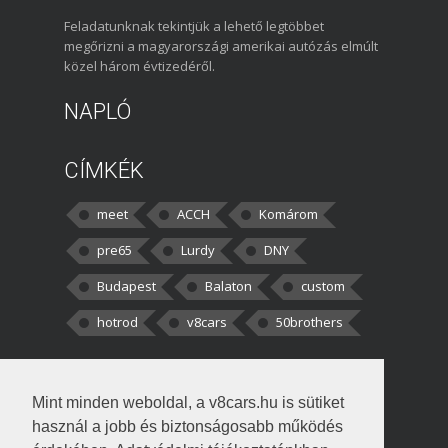
Feladatunknak tekintjük a lehető legtöbbet
megőrizni a magyarországi amerikai autózás elmúlt
közel három évtizedéről.
NAPLÓ
CÍMKÉK
meet
ACCH
Komárom
pre65
Lurdy
DNY
Budapest
Balaton
custom
hotrod
v8cars
50brothers
HOZZÁSZÓLÁSOK
Mint minden weboldal, a v8cars.hu is sütiket
kortisz:
Elszúrtam! Én csak két
használ a jobb és biztonságosabb működés
darabbaal számoltam. Nem tudtam, hogy fél autót,