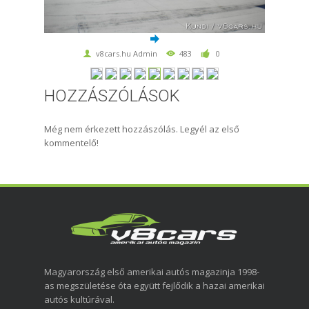
v8cars.hu Admin
483
0
HOZZÁSZÓLÁSOK
Még nem érkezett hozzászólás. Legyél az első
kommentelő!
Magyarország első amerikai autós magazinja 1998-
as megszületése óta együtt fejlődik a hazai amerikai
autós kultúrával.