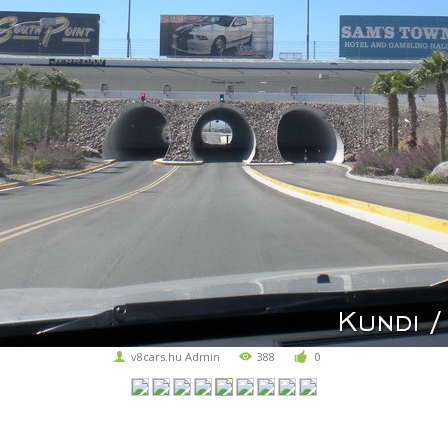
v8cars.hu Admin
388
0