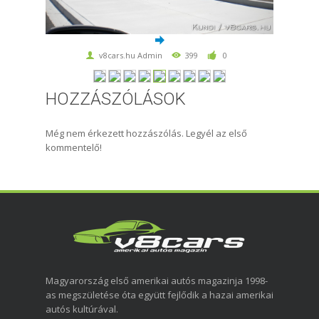
v8cars.hu Admin
399
0
HOZZÁSZÓLÁSOK
Még nem érkezett hozzászólás. Legyél az első
kommentelő!
Magyarország első amerikai autós magazinja 1998-
as megszületése óta együtt fejlődik a hazai amerikai
autós kultúrával.