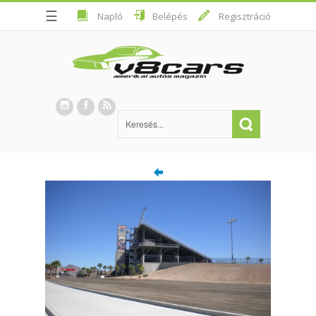
☰
Napló
Belépés
Regisztráció