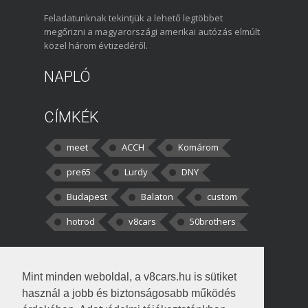
Feladatunknak tekintjük a lehető legtöbbet
megőrizni a magyarországi amerikai autózás elmúlt
közel három évtizedéről.
NAPLÓ
CÍMKÉK
meet
ACCH
Komárom
pre65
Lurdy
DNY
Budapest
Balaton
custom
hotrod
v8cars
50brothers
HOZZÁSZÓLÁSOK
Mint minden weboldal, a v8cars.hu is sütiket
kortisz:
Elszúrtam! Én csak két
használ a jobb és biztonságosabb működés
darabbaal számoltam. Nem tudtam, hogy fél autót,