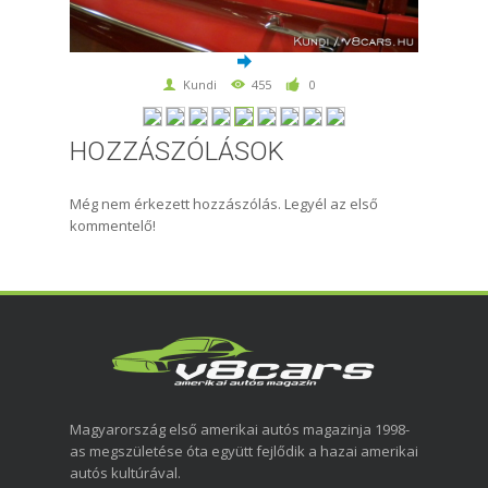
Kundi
455
0
HOZZÁSZÓLÁSOK
Még nem érkezett hozzászólás. Legyél az első
kommentelő!
Magyarország első amerikai autós magazinja 1998-
as megszületése óta együtt fejlődik a hazai amerikai
autós kultúrával.