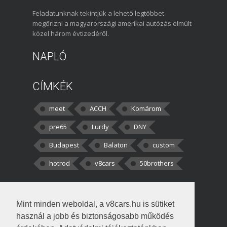
Feladatunknak tekintjük a lehető legtöbbet
megőrizni a magyarországi amerikai autózás elmúlt
közel három évtizedéről.
NAPLÓ
CÍMKÉK
meet
ACCH
Komárom
pre65
Lurdy
DNY
Budapest
Balaton
custom
hotrod
v8cars
50brothers
HOZZÁSZÓLÁSOK
Mint minden weboldal, a v8cars.hu is sütiket
kortisz:
Elszúrtam! Én csak két
használ a jobb és biztonságosabb működés
darabbaal számoltam. Nem tudtam, hogy fél autót,