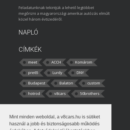
Feladatunknak tekintjük a lehető legtöbbet
megőrizni a magyarországi amerikai autózás elmúlt
közel három évtizedéről.
NAPLÓ
CÍMKÉK
meet
ACCH
Komárom
pre65
Lurdy
DNY
Budapest
Balaton
custom
hotrod
v8cars
50brothers
HOZZÁSZÓLÁSOK
Mint minden weboldal, a v8cars.hu is sütiket
kortisz:
Elszúrtam! Én csak két
használ a jobb és biztonságosabb működés
darabbaal számoltam. Nem tudtam, hogy fél autót,