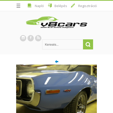
☰
Napló
Belépés
Regisztráció