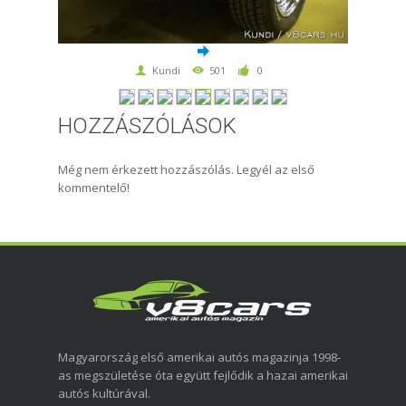
Kundi
501
0
HOZZÁSZÓLÁSOK
Még nem érkezett hozzászólás. Legyél az első
kommentelő!
Magyarország első amerikai autós magazinja 1998-
as megszületése óta együtt fejlődik a hazai amerikai
autós kultúrával.