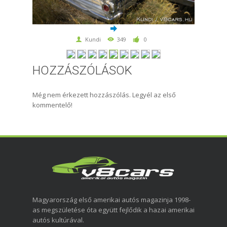
Kundi
349
0
HOZZÁSZÓLÁSOK
Még nem érkezett hozzászólás. Legyél az első
kommentelő!
Magyarország első amerikai autós magazinja 1998-
as megszületése óta együtt fejlődik a hazai amerikai
autós kultúrával.