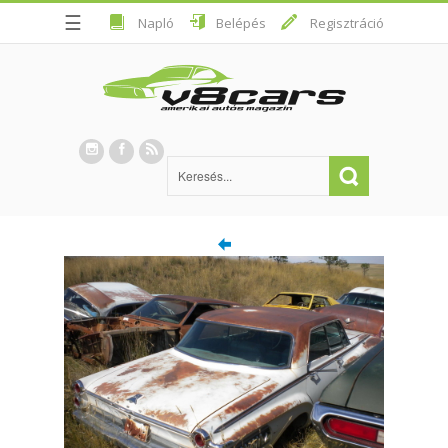
☰
Napló
Belépés
Regisztráció