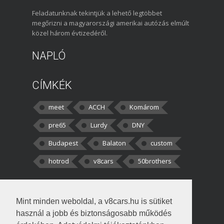
Feladatunknak tekintjük a lehető legtöbbet
megőrizni a magyarországi amerikai autózás elmúlt
közel három évtizedéről.
NAPLÓ
CÍMKÉK
meet
ACCH
Komárom
pre65
Lurdy
DNY
Budapest
Balaton
custom
hotrod
v8cars
50brothers
HOZZÁSZÓLÁSOK
Mint minden weboldal, a v8cars.hu is sütiket
kortisz:
Elszúrtam! Én csak két
használ a jobb és biztonságosabb működés
darabbaal számoltam. Nem tudtam, hogy fél autót,