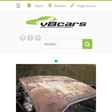
☰
Napló
Belépés
Regisztráció