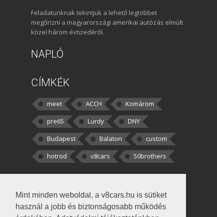
Feladatunknak tekintjük a lehető legtöbbet
megőrizni a magyarországi amerikai autózás elmúlt
közel három évtizedéről.
NAPLÓ
CÍMKÉK
meet
ACCH
Komárom
pre65
Lurdy
DNY
Budapest
Balaton
custom
hotrod
v8cars
50brothers
HOZZÁSZÓLÁSOK
Mint minden weboldal, a v8cars.hu is sütiket
kortisz:
Elszúrtam! Én csak két
használ a jobb és biztonságosabb működés
darabbaal számoltam. Nem tudtam, hogy fél autót,