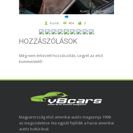
Kundi
404
0
HOZZÁSZÓLÁSOK
Még nem érkezett hozzászólás. Legyél az első
kommentelő!
Magyarország első amerikai autós magazinja 1998-
as megszületése óta együtt fejlődik a hazai amerikai
autós kultúrával.