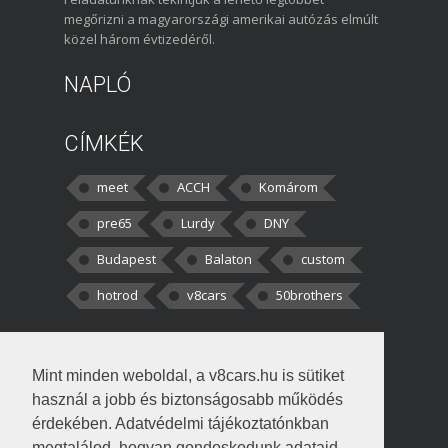
megőrizni a magyarországi amerikai autózás elmúlt
közel három évtizedéről.
NAPLÓ
CÍMKÉK
meet
ACCH
Komárom
pre65
Lurdy
DNY
Budapest
Balaton
custom
hotrod
v8cars
50brothers
HOZZÁSZÓLÁSOK
Mint minden weboldal, a v8cars.hu is sütiket
kortisz:
Elszúrtam! Én csak két
használ a jobb és biztonságosabb működés
darabbaal számoltam. Nem tudtam, hogy fél autót,
érdekében. Adatvédelmi tájékoztatónkban
megtalálod, hogyan gondoskodunk adataid