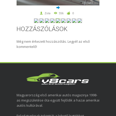
Zola
556
0
HOZZÁSZÓLÁSOK
Még nem érkezett hozzászólás. Legyél az első
kommentelő!
Magyarország első amerikai autós magazinja 1998-
as megszületése óta együtt fejlődik a hazai amerikai
autós kultúrával.
Feladatunknak tekintjük a lehető legtöbbet