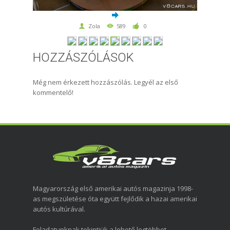
Zola
589
0
HOZZÁSZÓLÁSOK
Még nem érkezett hozzászólás. Legyél az első
kommentelő!
Magyarország első amerikai autós magazinja 1998-
as megszületése óta együtt fejlődik a hazai amerikai
autós kultúrával.
Feladatunknak tekintjük a lehető legtöbbet