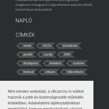
megőrizni a magyarországi amerikai autózás elmúlt
közel három évtizedéről.
NAPLÓ
CÍMKÉK
meet
ACCH
Komárom
pre65
Lurdy
DNY
Budapest
Balaton
custom
hotrod
v8cars
50brothers
HOZZÁSZÓLÁSOK
Mint minden weboldal, a v8cars.hu is sütiket
kortisz:
Elszúrtam! Én csak két
használ a jobb és biztonságosabb működés
darabbaal számoltam. Nem tudtam, hogy fél autót,
érdekében. Adatvédelmi tájékoztatónkban
megtalálod, hogyan gondoskodunk adataid