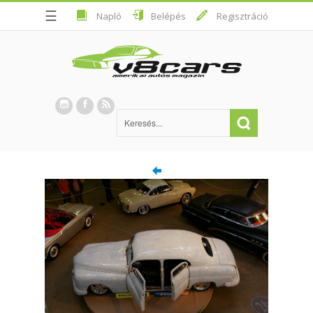
☰
Napló
Belépés
Regisztráció