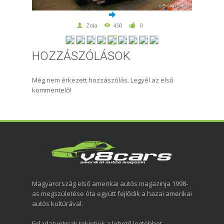
Zola
450
0
HOZZÁSZÓLÁSOK
Még nem érkezett hozzászólás. Legyél az első
kommentelő!
Magyarország első amerikai autós magazinja 1998-
as megszületése óta együtt fejlődik a hazai amerikai
autós kultúrával.
Feladatunknak tekintjük a lehető legtöbbet