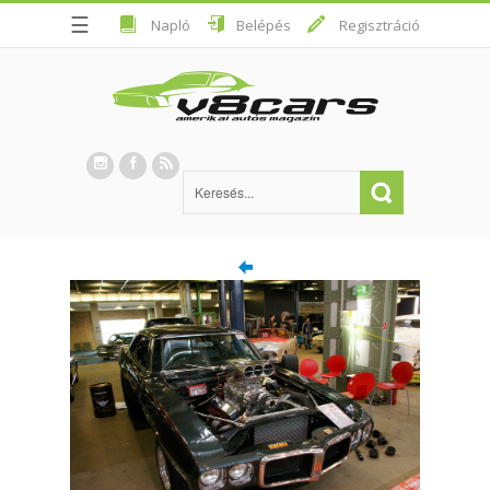
☰
Napló
Belépés
Regisztráció