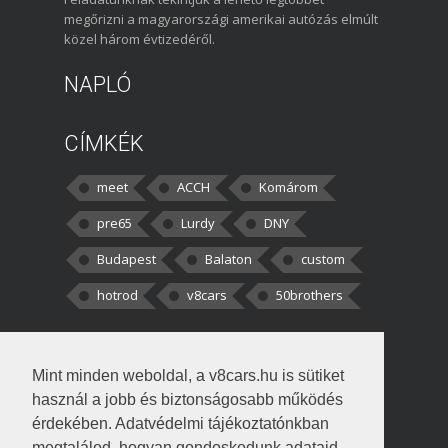
megőrizni a magyarországi amerikai autózás elmúlt
közel három évtizedéről.
NAPLÓ
CÍMKÉK
meet
ACCH
Komárom
pre65
Lurdy
DNY
Budapest
Balaton
custom
hotrod
v8cars
50brothers
HOZZÁSZÓLÁSOK
Mint minden weboldal, a v8cars.hu is sütiket
kortisz:
Elszúrtam! Én csak két
használ a jobb és biztonságosabb működés
darabbaal számoltam. Nem tudtam, hogy fél autót,
érdekében. Adatvédelmi tájékoztatónkban
megtalálod, hogyan gondoskodunk adataid