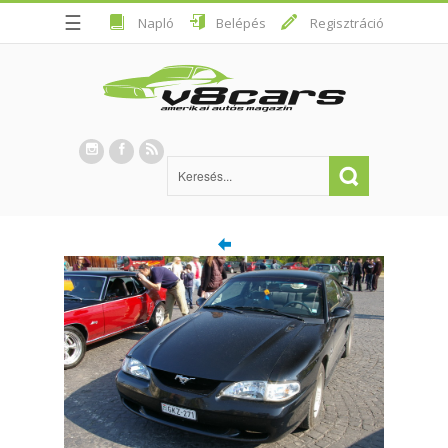
☰
Napló
Belépés
Regisztráció