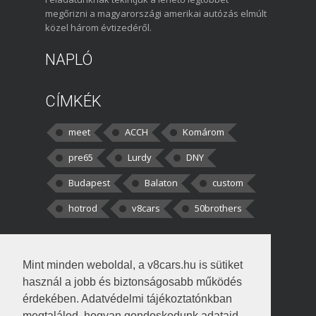
megőrizni a magyarországi amerikai autózás elmúlt
közel három évtizedéről.
NAPLÓ
CÍMKÉK
meet
ACCH
Komárom
pre65
Lurdy
DNY
Budapest
Balaton
custom
hotrod
v8cars
50brothers
HOZZÁSZÓLÁSOK
Mint minden weboldal, a v8cars.hu is sütiket
kortisz:
Elszúrtam! Én csak két
használ a jobb és biztonságosabb működés
darabbaal számoltam. Nem tudtam, hogy fél autót,
érdekében. Adatvédelmi tájékoztatónkban
megtalálod, hogyan gondoskodunk adataid