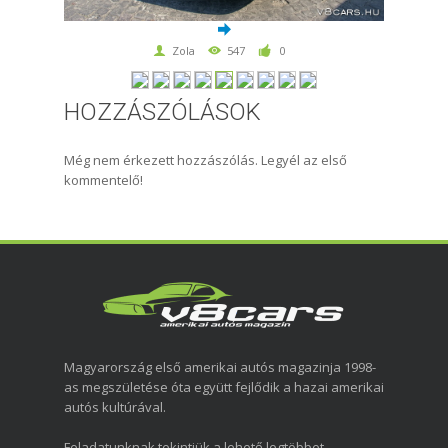
Zola
547
0
HOZZÁSZÓLÁSOK
Még nem érkezett hozzászólás. Legyél az első
kommentelő!
Magyarország első amerikai autós magazinja 1998-
as megszületése óta együtt fejlődik a hazai amerikai
autós kultúrával.
Feladatunknak tekintjük a lehető legtöbbet