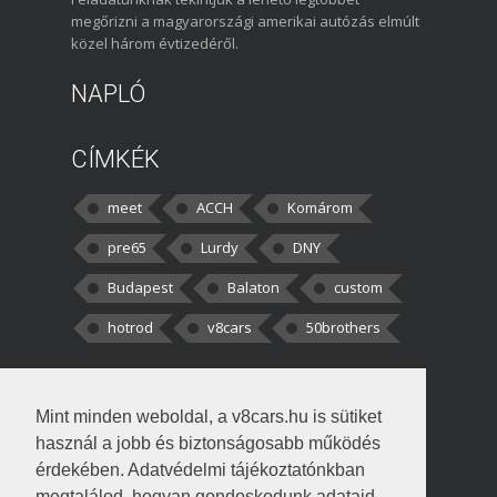
megőrizni a magyarországi amerikai autózás elmúlt
közel három évtizedéről.
NAPLÓ
CÍMKÉK
meet
ACCH
Komárom
pre65
Lurdy
DNY
Budapest
Balaton
custom
hotrod
v8cars
50brothers
HOZZÁSZÓLÁSOK
Mint minden weboldal, a v8cars.hu is sütiket
kortisz:
Elszúrtam! Én csak két
használ a jobb és biztonságosabb működés
darabbaal számoltam. Nem tudtam, hogy fél autót,
érdekében. Adatvédelmi tájékoztatónkban
megtalálod, hogyan gondoskodunk adataid