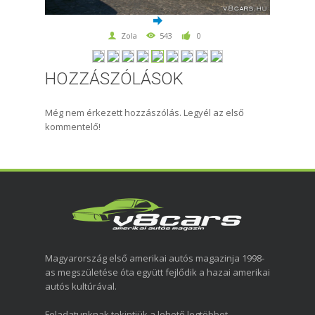
Zola
543
0
HOZZÁSZÓLÁSOK
Még nem érkezett hozzászólás. Legyél az első
kommentelő!
Magyarország első amerikai autós magazinja 1998-
as megszületése óta együtt fejlődik a hazai amerikai
autós kultúrával.
Feladatunknak tekintjük a lehető legtöbbet