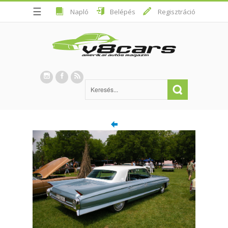
☰
Napló
Belépés
Regisztráció