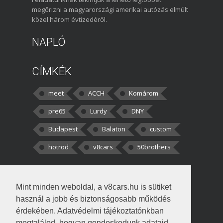
megőrizni a magyarországi amerikai autózás elmúlt
közel három évtizedéről.
NAPLÓ
CÍMKÉK
meet
ACCH
Komárom
pre65
Lurdy
DNY
Budapest
Balaton
custom
hotrod
v8cars
50brothers
HOZZÁSZÓLÁSOK
Mint minden weboldal, a v8cars.hu is sütiket
kortisz:
Elszúrtam! Én csak két
használ a jobb és biztonságosabb működés
darabbaal számoltam. Nem tudtam, hogy fél autót,
érdekében. Adatvédelmi tájékoztatónkban
megtalálod, hogyan gondoskodunk adataid