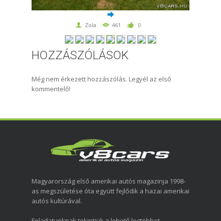
Zola
461
0
HOZZÁSZÓLÁSOK
Még nem érkezett hozzászólás. Legyél az első
kommentelő!
Magyarország első amerikai autós magazinja 1998-
as megszületése óta együtt fejlődik a hazai amerikai
autós kultúrával.
Feladatunknak tekintjük a lehető legtöbbet