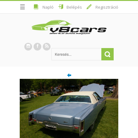
☰
Napló
Belépés
Regisztráció