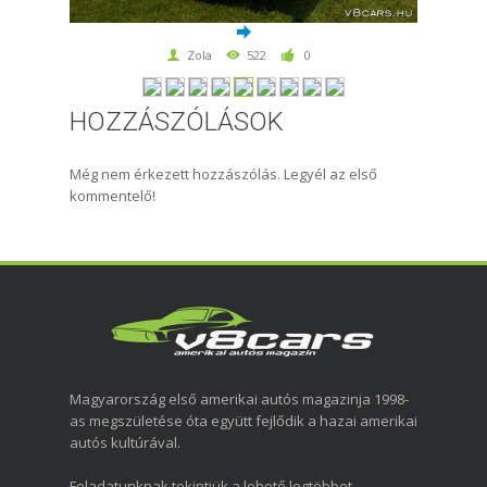
Zola
522
0
HOZZÁSZÓLÁSOK
Még nem érkezett hozzászólás. Legyél az első
kommentelő!
Magyarország első amerikai autós magazinja 1998-
as megszületése óta együtt fejlődik a hazai amerikai
autós kultúrával.
Feladatunknak tekintjük a lehető legtöbbet