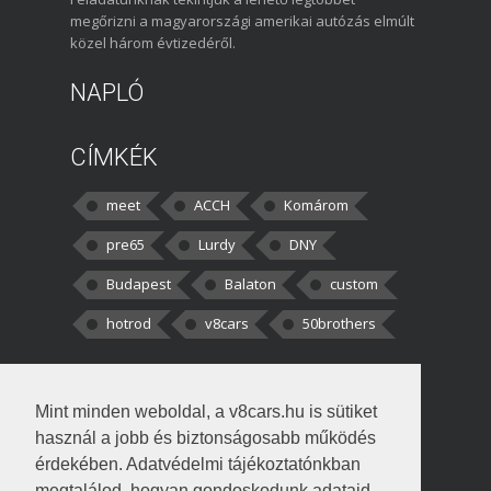
megőrizni a magyarországi amerikai autózás elmúlt
közel három évtizedéről.
NAPLÓ
CÍMKÉK
meet
ACCH
Komárom
pre65
Lurdy
DNY
Budapest
Balaton
custom
hotrod
v8cars
50brothers
HOZZÁSZÓLÁSOK
Mint minden weboldal, a v8cars.hu is sütiket
kortisz:
Elszúrtam! Én csak két
használ a jobb és biztonságosabb működés
darabbaal számoltam. Nem tudtam, hogy fél autót,
érdekében. Adatvédelmi tájékoztatónkban
megtalálod, hogyan gondoskodunk adataid