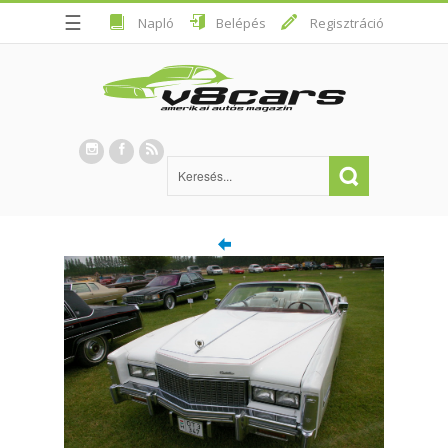
☰
Napló
Belépés
Regisztráció