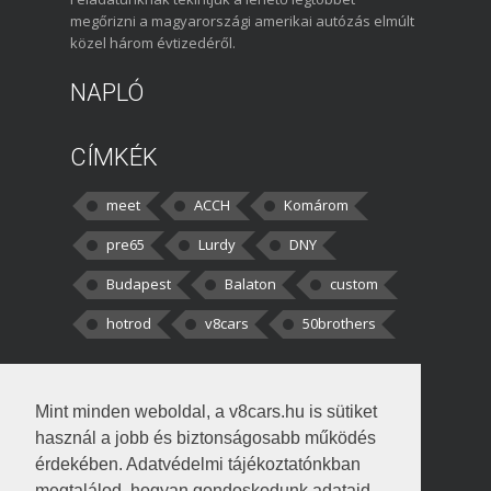
megőrizni a magyarországi amerikai autózás elmúlt
közel három évtizedéről.
NAPLÓ
CÍMKÉK
meet
ACCH
Komárom
pre65
Lurdy
DNY
Budapest
Balaton
custom
hotrod
v8cars
50brothers
HOZZÁSZÓLÁSOK
Mint minden weboldal, a v8cars.hu is sütiket
kortisz:
Elszúrtam! Én csak két
használ a jobb és biztonságosabb működés
darabbaal számoltam. Nem tudtam, hogy fél autót,
érdekében. Adatvédelmi tájékoztatónkban
megtalálod, hogyan gondoskodunk adataid