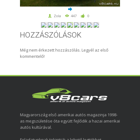
Zola
447
0
HOZZÁSZÓLÁSOK
Még nem érkezett hozzászólás. Legyél az első
kommentelő!
Magyarország első amerikai autós magazinja 1998-
as megszületése óta együtt fejlődik a hazai amerikai
autós kultúrával.
Feladatunknak tekintjük a lehető legtöbbet