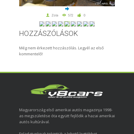
Zola
572
0
HOZZÁSZÓLÁSOK
Még nem érkezett hozzászólás. Legyél az első
kommentelő!
Magyarország első amerikai autós magazinja 1998-
as megszületése óta együtt fejlődik a hazai amerikai
autós kultúrával.
Feladatunknak tekintjük a lehető legtöbbet