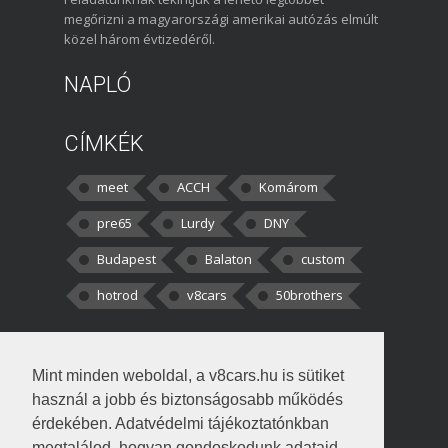
megőrizni a magyarországi amerikai autózás elmúlt
közel három évtizedéről.
NAPLÓ
CÍMKÉK
meet
ACCH
Komárom
pre65
Lurdy
DNY
Budapest
Balaton
custom
hotrod
v8cars
50brothers
HOZZÁSZÓLÁSOK
Mint minden weboldal, a v8cars.hu is sütiket
kortisz:
Elszúrtam! Én csak két
használ a jobb és biztonságosabb működés
darabbaal számoltam. Nem tudtam, hogy fél autót,
érdekében. Adatvédelmi tájékoztatónkban
megtalálod, hogyan gondoskodunk adataid