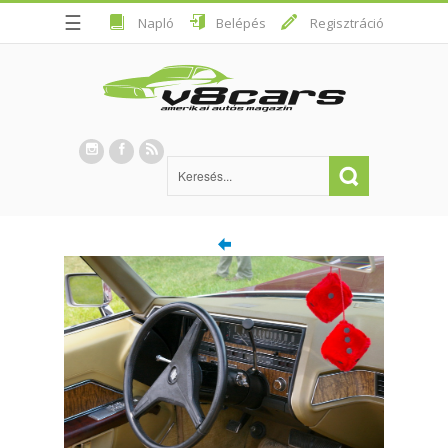
☰
Napló
Belépés
Regisztráció