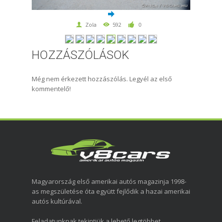
Zola
592
0
HOZZÁSZÓLÁSOK
Még nem érkezett hozzászólás. Legyél az első
kommentelő!
Magyarország első amerikai autós magazinja 1998-
as megszületése óta együtt fejlődik a hazai amerikai
autós kultúrával.
Feladatunknak tekintjük a lehető legtöbbet