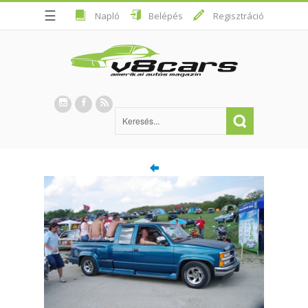
☰
Napló
Belépés
Regisztráció