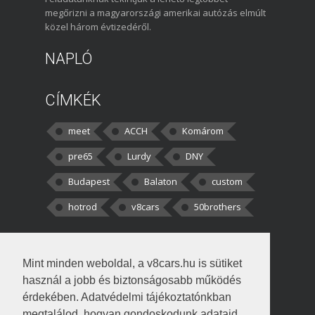
megőrizni a magyarországi amerikai autózás elmúlt
közel három évtizedéről.
NAPLÓ
CÍMKÉK
meet
ACCH
Komárom
pre65
Lurdy
DNY
Budapest
Balaton
custom
hotrod
v8cars
50brothers
HOZZÁSZÓLÁSOK
Mint minden weboldal, a v8cars.hu is sütiket
kortisz:
Elszúrtam! Én csak két
használ a jobb és biztonságosabb működés
darabbaal számoltam. Nem tudtam, hogy fél autót,
érdekében. Adatvédelmi tájékoztatónkban
megtalálod, hogyan gondoskodunk adataid