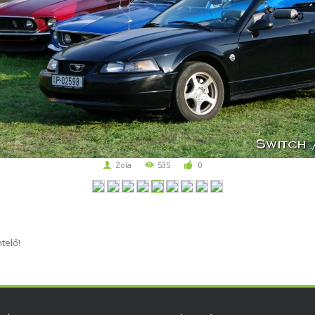
Zola
535
0
telő!