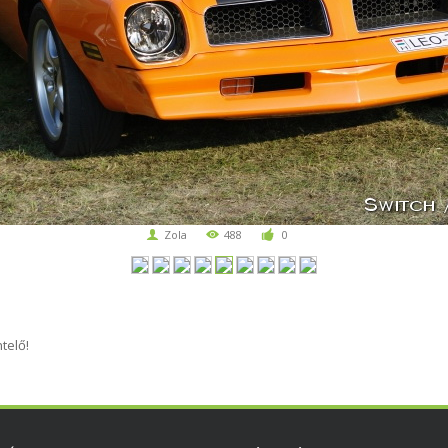
Zola
488
0
telő!