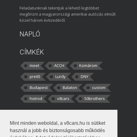
Feladatunknak tekintjük a lehető legtöbbet
megőrizni a magyarországi amerikai autózás elmúlt
közel három évtizedéről.
NAPLÓ
CÍMKÉK
meet
ACCH
Komárom
pre65
Lurdy
DNY
Budapest
Balaton
custom
hotrod
v8cars
50brothers
HOZZÁSZÓLÁSOK
Mint minden weboldal, a v8cars.hu is sütiket
kortisz:
Elszúrtam! Én csak két
használ a jobb és biztonságosabb működés
darabbaal számoltam. Nem tudtam, hogy fél autót,