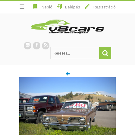
☰
Napló
Belépés
Regisztráció