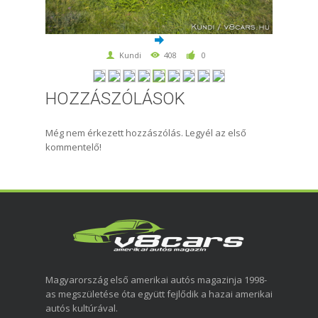
Kundi
408
0
HOZZÁSZÓLÁSOK
Még nem érkezett hozzászólás. Legyél az első
kommentelő!
Magyarország első amerikai autós magazinja 1998-
as megszületése óta együtt fejlődik a hazai amerikai
autós kultúrával.