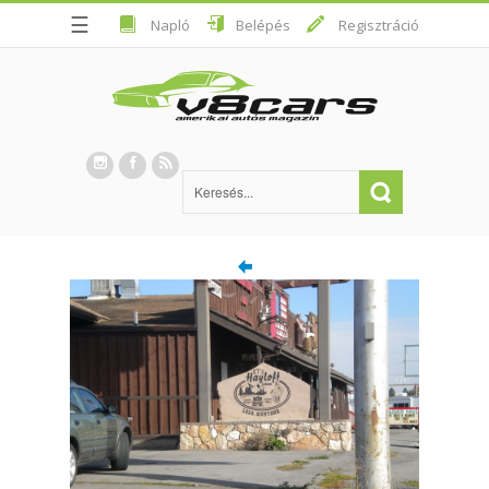
☰
Napló
Belépés
Regisztráció