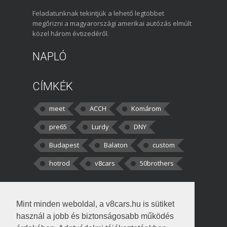
Feladatunknak tekintjük a lehető legtöbbet
megőrizni a magyarországi amerikai autózás elmúlt
közel három évtizedéről.
NAPLÓ
CÍMKÉK
meet
ACCH
Komárom
pre65
Lurdy
DNY
Budapest
Balaton
custom
hotrod
v8cars
50brothers
HOZZÁSZÓLÁSOK
Mint minden weboldal, a v8cars.hu is sütiket
kortisz:
Elszúrtam! Én csak két
használ a jobb és biztonságosabb működés
darabbaal számoltam. Nem tudtam, hogy fél autót,