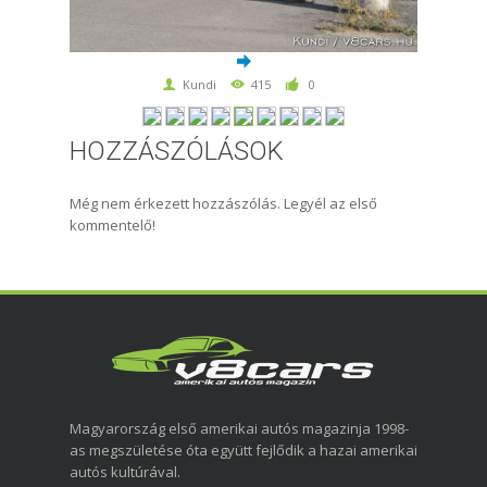
Kundi
415
0
HOZZÁSZÓLÁSOK
Még nem érkezett hozzászólás. Legyél az első
kommentelő!
Magyarország első amerikai autós magazinja 1998-
as megszületése óta együtt fejlődik a hazai amerikai
autós kultúrával.