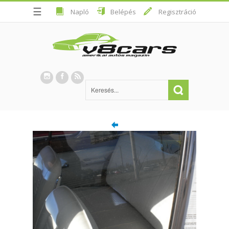
☰
Napló
Belépés
Regisztráció