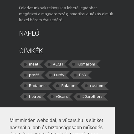
Feladatunknak tekintjük a lehető legtöbbet
megőrizni a magyarországi amerikai autózás elmúlt
közel három évtizedéről.
NAPLÓ
CÍMKÉK
meet
ACCH
Komárom
pre65
Lurdy
DNY
Budapest
Balaton
custom
hotrod
v8cars
50brothers
HOZZÁSZÓLÁSOK
Mint minden weboldal, a v8cars.hu is sütiket
kortisz:
Elszúrtam! Én csak két
használ a jobb és biztonságosabb működés
darabbaal számoltam. Nem tudtam, hogy fél autót,