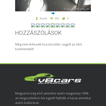
Kundi
353
0
HOZZÁSZÓLÁSOK
Még nem érkezett hozzászólás. Legyél az első
kommentelő!
Magyarország első amerikai autós magazinja 1998-
as megszületése óta együtt fejlődik a hazai amerikai
autós kultúrával.