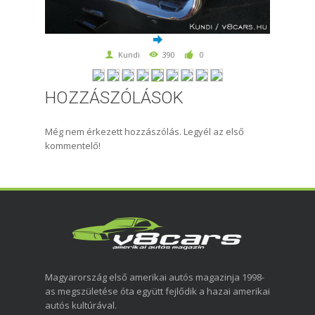
Kundi
390
0
HOZZÁSZÓLÁSOK
Még nem érkezett hozzászólás. Legyél az első
kommentelő!
Magyarország első amerikai autós magazinja 1998-
as megszületése óta együtt fejlődik a hazai amerikai
autós kultúrával.