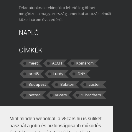
Feladatunknak tekintjük a lehető legtöbbet
megőrizni a magyarországi amerikai autózás elmúlt
közel három évtizedéről.
NAPLÓ
CÍMKÉK
meet
ACCH
Komárom
pre65
Lurdy
DNY
Budapest
Balaton
custom
hotrod
v8cars
50brothers
HOZZÁSZÓLÁSOK
Mint minden weboldal, a v8cars.hu is sütiket
kortisz:
Elszúrtam! Én csak két
használ a jobb és biztonságosabb működés
darabbaal számoltam. Nem tudtam, hogy fél autót,