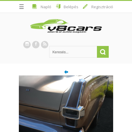
☰
Napló
Belépés
Regisztráció