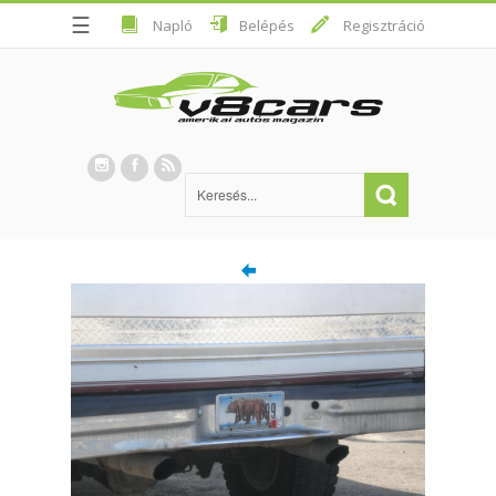
☰
Napló
Belépés
Regisztráció