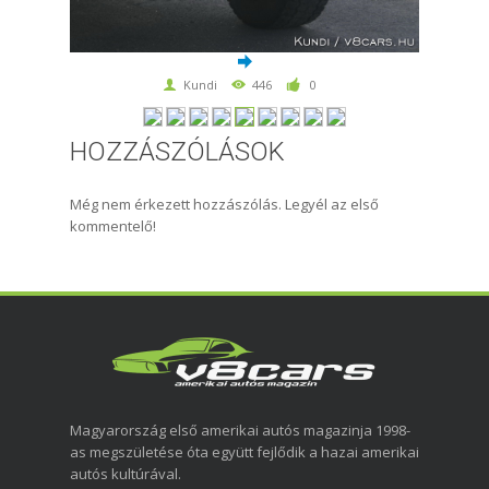
Kundi
446
0
HOZZÁSZÓLÁSOK
Még nem érkezett hozzászólás. Legyél az első
kommentelő!
Magyarország első amerikai autós magazinja 1998-
as megszületése óta együtt fejlődik a hazai amerikai
autós kultúrával.