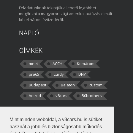
Feladatunknak tekintjük a lehető legtöbbet
megőrizni a magyarországi amerikai autózás elmúlt
közel három évtizedéről.
NAPLÓ
CÍMKÉK
meet
ACCH
Komárom
pre65
Lurdy
DNY
Budapest
Balaton
custom
hotrod
v8cars
50brothers
HOZZÁSZÓLÁSOK
Mint minden weboldal, a v8cars.hu is sütiket
kortisz:
Elszúrtam! Én csak két
használ a jobb és biztonságosabb működés
darabbaal számoltam. Nem tudtam, hogy fél autót,