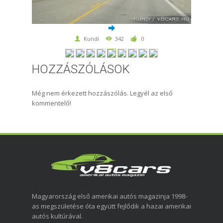
Kundi
342
0
HOZZÁSZÓLÁSOK
Még nem érkezett hozzászólás. Legyél az első
kommentelő!
Magyarország első amerikai autós magazinja 1998-
as megszületése óta együtt fejlődik a hazai amerikai
autós kultúrával.