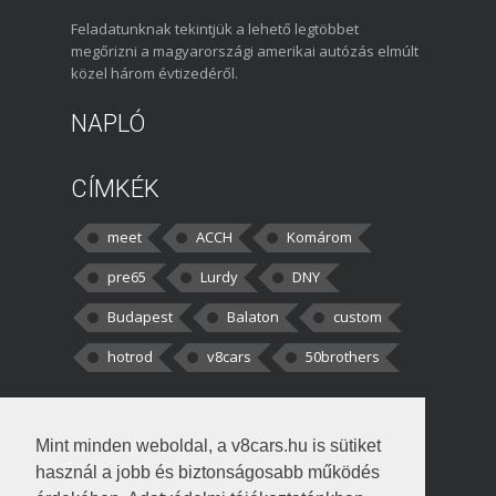
Feladatunknak tekintjük a lehető legtöbbet
megőrizni a magyarországi amerikai autózás elmúlt
közel három évtizedéről.
NAPLÓ
CÍMKÉK
meet
ACCH
Komárom
pre65
Lurdy
DNY
Budapest
Balaton
custom
hotrod
v8cars
50brothers
HOZZÁSZÓLÁSOK
Mint minden weboldal, a v8cars.hu is sütiket
kortisz:
Elszúrtam! Én csak két
használ a jobb és biztonságosabb működés
darabbaal számoltam. Nem tudtam, hogy fél autót,