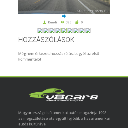
Kundi
385
0
HOZZÁSZÓLÁSOK
Még nem érkezett hozzászólás. Legyél az első
kommentelő!
Magyarország első amerikai autós magazinja 1998-
as megszületése óta együtt fejlődik a hazai amerikai
autós kultúrával.