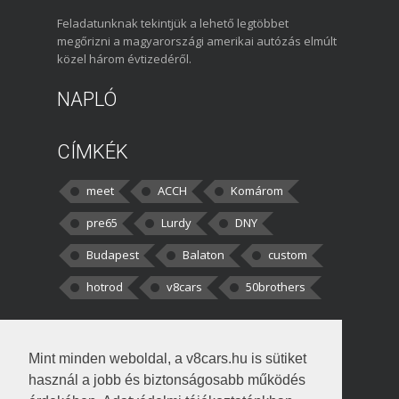
Feladatunknak tekintjük a lehető legtöbbet
megőrizni a magyarországi amerikai autózás elmúlt
közel három évtizedéről.
NAPLÓ
CÍMKÉK
meet
ACCH
Komárom
pre65
Lurdy
DNY
Budapest
Balaton
custom
hotrod
v8cars
50brothers
HOZZÁSZÓLÁSOK
Mint minden weboldal, a v8cars.hu is sütiket
kortisz:
Elszúrtam! Én csak két
használ a jobb és biztonságosabb működés
darabbaal számoltam. Nem tudtam, hogy fél autót,