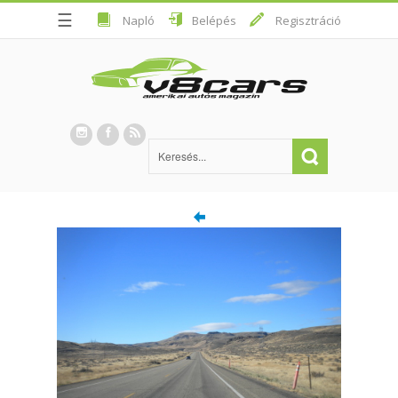
☰
Napló
Belépés
Regisztráció