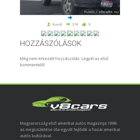
Kundi
374
0
HOZZÁSZÓLÁSOK
Még nem érkezett hozzászólás. Legyél az első
kommentelő!
Magyarország első amerikai autós magazinja 1998-
as megszületése óta együtt fejlődik a hazai amerikai
autós kultúrával.