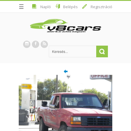
☰
Napló
Belépés
Regisztráció