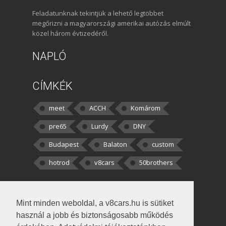
Feladatunknak tekintjük a lehető legtöbbet
megőrizni a magyarországi amerikai autózás elmúlt
közel három évtizedéről.
NAPLÓ
CÍMKÉK
meet
ACCH
Komárom
pre65
Lurdy
DNY
Budapest
Balaton
custom
hotrod
v8cars
50brothers
HOZZÁSZÓLÁSOK
Mint minden weboldal, a v8cars.hu is sütiket
kortisz:
Elszúrtam! Én csak két
használ a jobb és biztonságosabb működés
darabbaal számoltam. Nem tudtam, hogy fél autót,