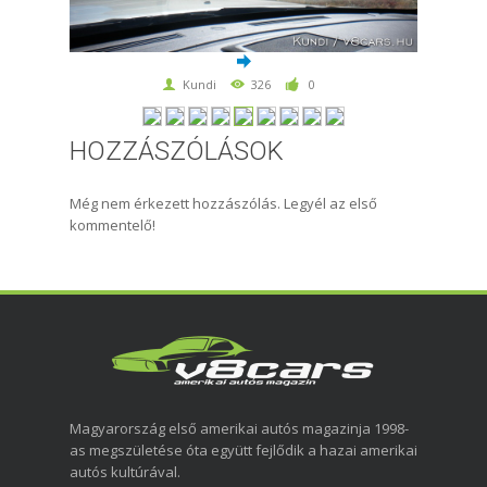
Kundi
326
0
HOZZÁSZÓLÁSOK
Még nem érkezett hozzászólás. Legyél az első
kommentelő!
Magyarország első amerikai autós magazinja 1998-
as megszületése óta együtt fejlődik a hazai amerikai
autós kultúrával.