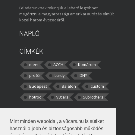
Feladatunknak tekintjük a lehető legtöbbet
megőrizni a magyarországi amerikai autózás elmúlt
közel három évtizedéről.
NAPLÓ
CÍMKÉK
meet
ACCH
Komárom
pre65
Lurdy
DNY
Budapest
Balaton
custom
hotrod
v8cars
50brothers
HOZZÁSZÓLÁSOK
Mint minden weboldal, a v8cars.hu is sütiket
kortisz:
Elszúrtam! Én csak két
használ a jobb és biztonságosabb működés
darabbaal számoltam. Nem tudtam, hogy fél autót,