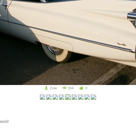
Zola
534
0
telő!