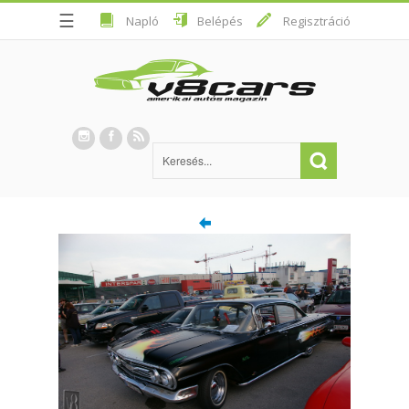
☰
Napló
Belépés
Regisztráció