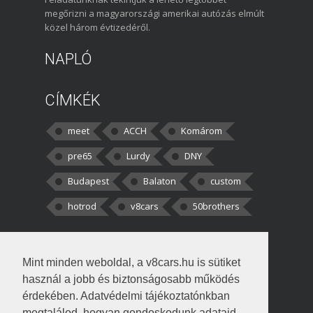
megőrizni a magyarországi amerikai autózás elmúlt
közel három évtizedéről.
NAPLÓ
CÍMKÉK
meet
ACCH
Komárom
pre65
Lurdy
DNY
Budapest
Balaton
custom
hotrod
v8cars
50brothers
HOZZÁSZÓLÁSOK
Mint minden weboldal, a v8cars.hu is sütiket
kortisz:
Elszúrtam! Én csak két
használ a jobb és biztonságosabb működés
darabbaal számoltam. Nem tudtam, hogy fél autót,
érdekében. Adatvédelmi tájékoztatónkban
megtalálod, hogyan gondoskodunk adataid