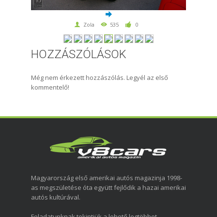
Zola
535
0
HOZZÁSZÓLÁSOK
Még nem érkezett hozzászólás. Legyél az első
kommentelő!
Magyarország első amerikai autós magazinja 1998-
as megszületése óta együtt fejlődik a hazai amerikai
autós kultúrával.
Feladatunknak tekintjük a lehető legtöbbet