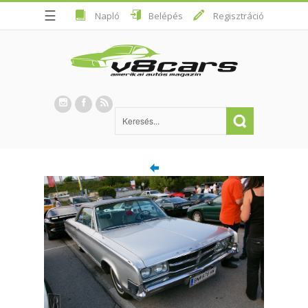
☰
Napló
Belépés
Regisztráció