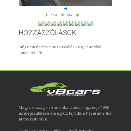
Zola
386
0
HOZZÁSZÓLÁSOK
Még nem érkezett hozzászólás. Legyél az első
kommentelő!
Magyarország első amerikai autós magazinja 1998-
as megszületése óta együtt fejlődik a hazai amerikai
autós kultúrával.
Feladatunknak tekintjük a lehető legtöbbet