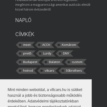
megőrizni a magyarországi amerikai autózás elmúlt
közel három évtizedéről.
NAPLÓ
CÍMKÉK
meet
ACCH
Komárom
pre65
Lurdy
DNY
Budapest
Balaton
custom
hotrod
v8cars
50brothers
HOZZÁSZÓLÁSOK
Mint minden weboldal, a v8cars.hu is sütiket
kortisz:
Elszúrtam! Én csak két
használ a jobb és biztonságosabb működés
darabbaal számoltam. Nem tudtam, hogy fél autót,
érdekében. Adatvédelmi tájékoztatónkban
megtalálod, hogyan gondoskodunk adataid