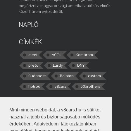
megőrizni a magyarországi amerikai autózás elmúlt
közel három évtizedéről.
NAPLÓ
CÍMKÉK
meet
ACCH
Komárom
pre65
Lurdy
DNY
Budapest
Balaton
custom
hotrod
v8cars
50brothers
HOZZÁSZÓLÁSOK
Mint minden weboldal, a v8cars.hu is sütiket
kortisz:
Elszúrtam! Én csak két
használ a jobb és biztonságosabb működés
darabbaal számoltam. Nem tudtam, hogy fél autót,
érdekében. Adatvédelmi tájékoztatónkban
megtalálod, hogyan gondoskodunk adataid