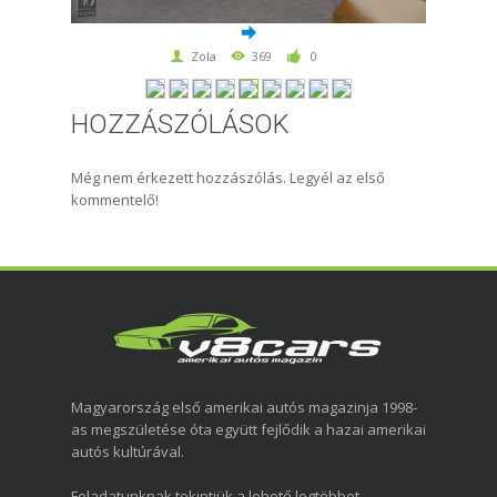
Zola
369
0
HOZZÁSZÓLÁSOK
Még nem érkezett hozzászólás. Legyél az első
kommentelő!
Magyarország első amerikai autós magazinja 1998-
as megszületése óta együtt fejlődik a hazai amerikai
autós kultúrával.
Feladatunknak tekintjük a lehető legtöbbet