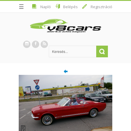
☰
Napló
Belépés
Regisztráció