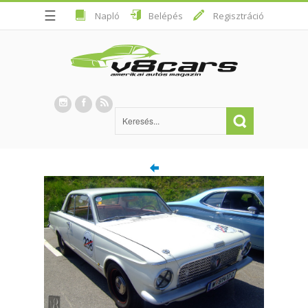
☰
Napló
Belépés
Regisztráció