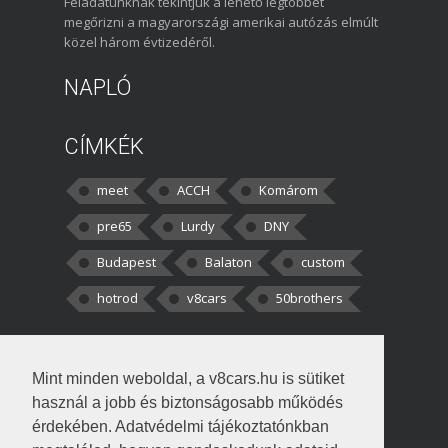
Feladatunknak tekintjük a lehető legtöbbet
megőrizni a magyarországi amerikai autózás elmúlt
közel három évtizedéről.
NAPLÓ
CÍMKÉK
meet
ACCH
Komárom
pre65
Lurdy
DNY
Budapest
Balaton
custom
hotrod
v8cars
50brothers
HOZZÁSZÓLÁSOK
Mint minden weboldal, a v8cars.hu is sütiket
kortisz:
Elszúrtam! Én csak két
használ a jobb és biztonságosabb működés
darabbaal számoltam. Nem tudtam, hogy fél autót,
érdekében. Adatvédelmi tájékoztatónkban