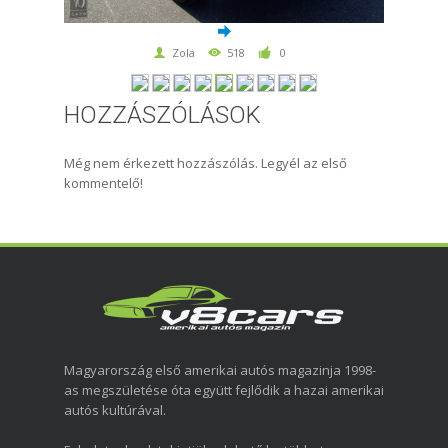
Zola
518
0
HOZZÁSZÓLÁSOK
Még nem érkezett hozzászólás. Legyél az első
kommentelő!
Magyarország első amerikai autós magazinja 1998-
as megszületése óta együtt fejlődik a hazai amerikai
autós kultúrával.